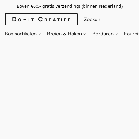
Boven €60.- gratis verzending! (binnen Nederland)
Do-it Creatief
Basisartikelen
Breien & Haken
Borduren
Fourn