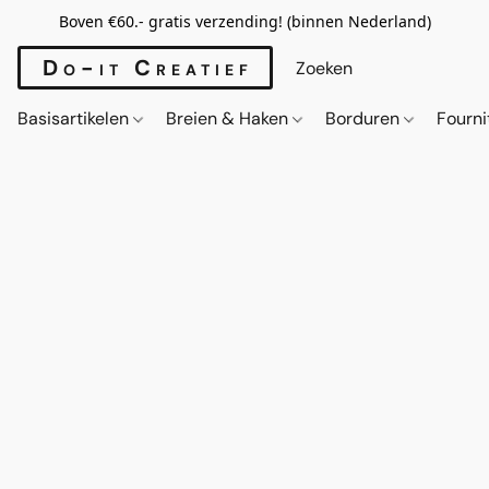
Boven €60.- gratis verzending! (binnen Nederland)
Do-it Creatief
Basisartikelen
Breien & Haken
Borduren
Fourn