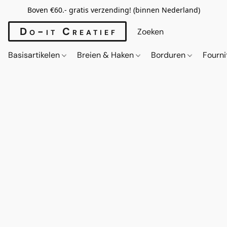
Boven €60.- gratis verzending! (binnen Nederland)
Do-it Creatief
Basisartikelen
Breien & Haken
Borduren
Fourn