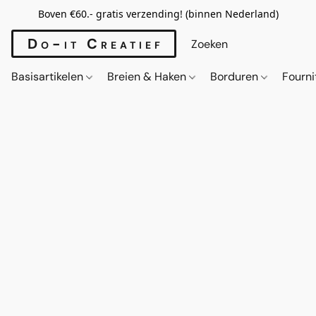
Boven €60.- gratis verzending! (binnen Nederland)
Do-it Creatief
Basisartikelen
Breien & Haken
Borduren
Fourn