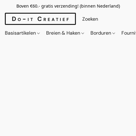
Boven €60.- gratis verzending! (binnen Nederland)
Do-it Creatief
Basisartikelen
Breien & Haken
Borduren
Fourn