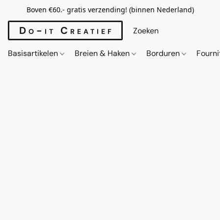
Boven €60.- gratis verzending! (binnen Nederland)
Do-it Creatief
Basisartikelen
Breien & Haken
Borduren
Fourn