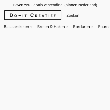
Boven €60.- gratis verzending! (binnen Nederland)
Do-it Creatief
Basisartikelen
Breien & Haken
Borduren
Fourn