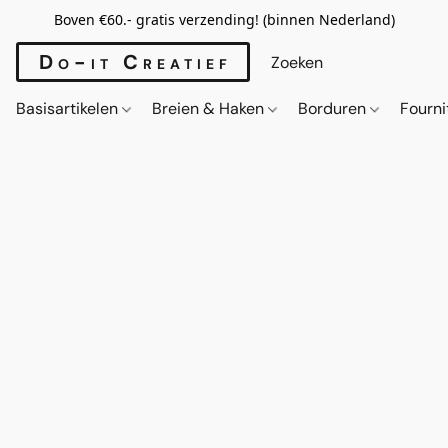
Boven €60.- gratis verzending! (binnen Nederland)
Do-it Creatief
Basisartikelen
Breien & Haken
Borduren
Fourn