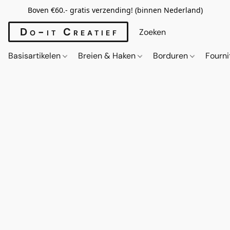
Boven €60.- gratis verzending! (binnen Nederland)
Do-it Creatief
Basisartikelen
Breien & Haken
Borduren
Fourn