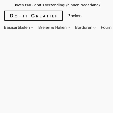
Boven €60.- gratis verzending! (binnen Nederland)
Do-it Creatief
Basisartikelen
Breien & Haken
Borduren
Fourn