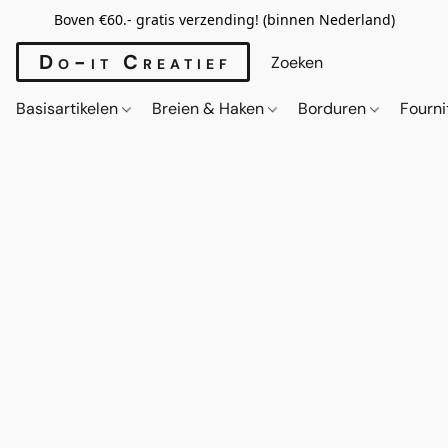
Boven €60.- gratis verzending! (binnen Nederland)
Do-it Creatief
Basisartikelen
Breien & Haken
Borduren
Fourn