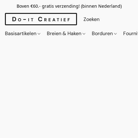
Boven €60.- gratis verzending! (binnen Nederland)
Do-it Creatief
Basisartikelen
Breien & Haken
Borduren
Fourn