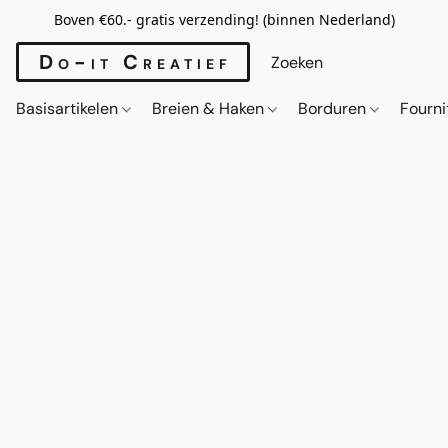
Boven €60.- gratis verzending! (binnen Nederland)
Do-it Creatief
Basisartikelen
Breien & Haken
Borduren
Fourn