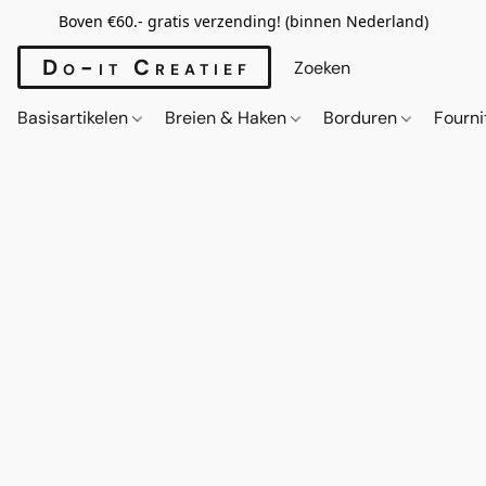
Boven €60.- gratis verzending! (binnen Nederland)
Do-it Creatief
Basisartikelen
Breien & Haken
Borduren
Fourn