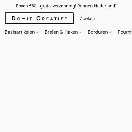
Boven €60.- gratis verzending! (binnen Nederland)
Do-it Creatief
Basisartikelen
Breien & Haken
Borduren
Fourn