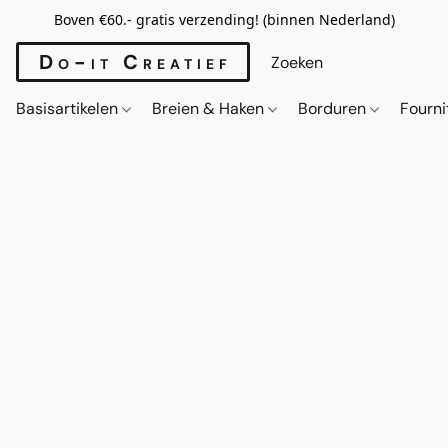
Boven €60.- gratis verzending! (binnen Nederland)
Do-it Creatief
Basisartikelen
Breien & Haken
Borduren
Fourn