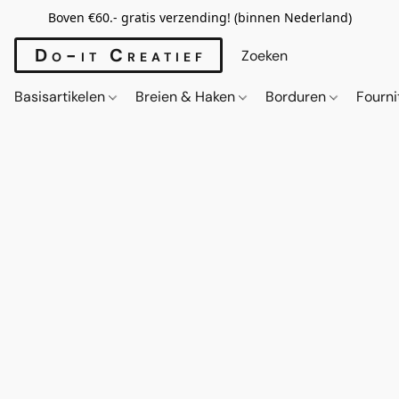
Boven €60.- gratis verzending! (binnen Nederland)
Do-it Creatief
Basisartikelen
Breien & Haken
Borduren
Fourn