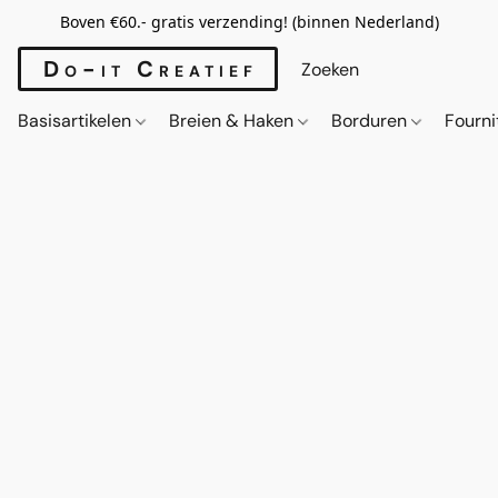
Boven €60.- gratis verzending! (binnen Nederland)
Do-it Creatief
Basisartikelen
Breien & Haken
Borduren
Fourn