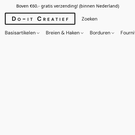
Boven €60.- gratis verzending! (binnen Nederland)
Do-it Creatief
Basisartikelen
Breien & Haken
Borduren
Fourn