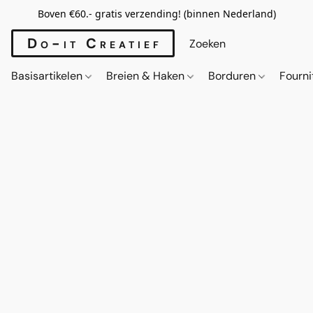
Boven €60.- gratis verzending! (binnen Nederland)
Do-it Creatief
Basisartikelen
Breien & Haken
Borduren
Fourn