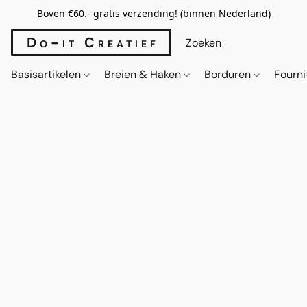
Boven €60.- gratis verzending! (binnen Nederland)
Do-it Creatief
Basisartikelen
Breien & Haken
Borduren
Fourn