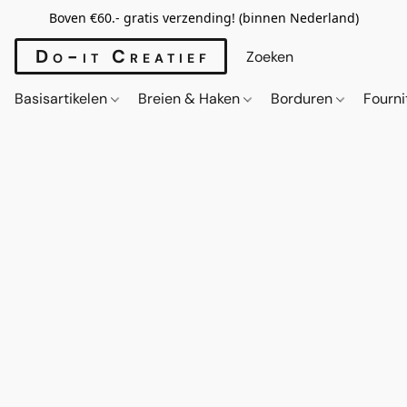
Boven €60.- gratis verzending! (binnen Nederland)
Do-it Creatief
Basisartikelen
Breien & Haken
Borduren
Fourn