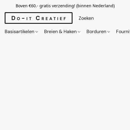
Boven €60.- gratis verzending! (binnen Nederland)
Do-it Creatief
Basisartikelen
Breien & Haken
Borduren
Fourn