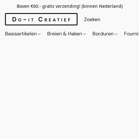
Boven €60.- gratis verzending! (binnen Nederland)
Do-it Creatief
Basisartikelen
Breien & Haken
Borduren
Fourn