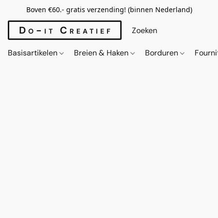
Boven €60.- gratis verzending! (binnen Nederland)
Do-it Creatief
Basisartikelen
Breien & Haken
Borduren
Fourn