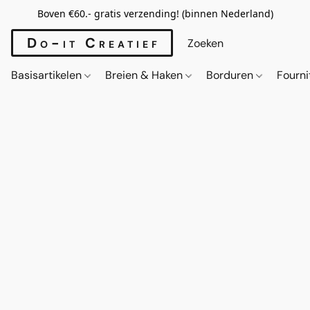
Boven €60.- gratis verzending! (binnen Nederland)
Do-it Creatief
Basisartikelen
Breien & Haken
Borduren
Fourn