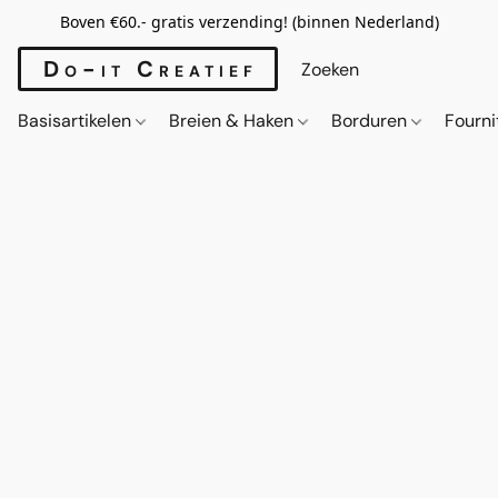
Boven €60.- gratis verzending! (binnen Nederland)
Do-it Creatief
Basisartikelen
Breien & Haken
Borduren
Fourn