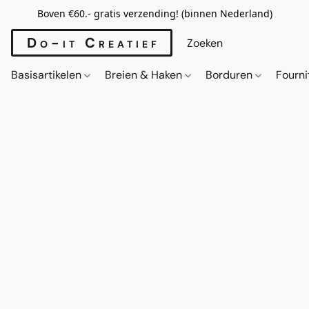
Boven €60.- gratis verzending! (binnen Nederland)
Do-it Creatief
Basisartikelen
Breien & Haken
Borduren
Fourn