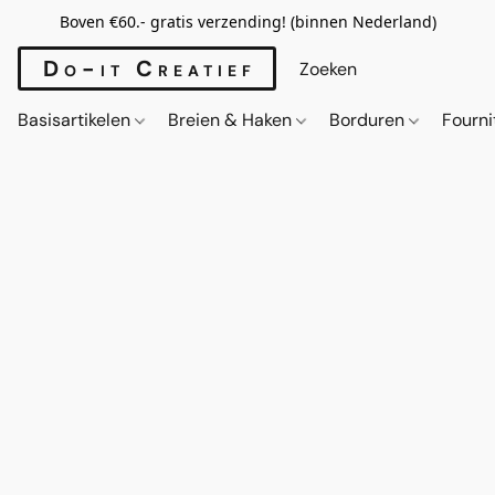
Boven €60.- gratis verzending! (binnen Nederland)
Do-it Creatief
Basisartikelen
Breien & Haken
Borduren
Fourn