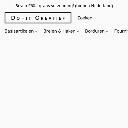
Boven €60.- gratis verzending! (binnen Nederland)
Do-it Creatief
Basisartikelen
Breien & Haken
Borduren
Fourn