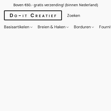
Boven €60.- gratis verzending! (binnen Nederland)
Do-it Creatief
Basisartikelen
Breien & Haken
Borduren
Fourn