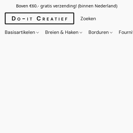
Boven €60.- gratis verzending! (binnen Nederland)
Do-it Creatief
Basisartikelen
Breien & Haken
Borduren
Fourn