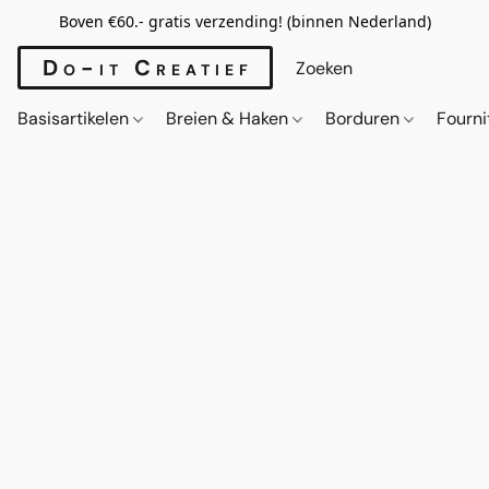
Boven €60.- gratis verzending! (binnen Nederland)
Do-it Creatief
Basisartikelen
Breien & Haken
Borduren
Fourn