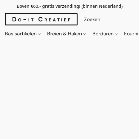
Boven €60.- gratis verzending! (binnen Nederland)
Do-it Creatief
Basisartikelen
Breien & Haken
Borduren
Fourn