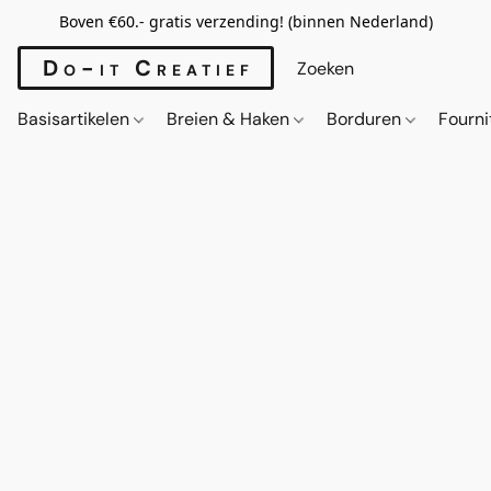
Boven €60.- gratis verzending! (binnen Nederland)
Do-it Creatief
Basisartikelen
Breien & Haken
Borduren
Fourn