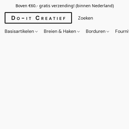
Boven €60.- gratis verzending! (binnen Nederland)
Do-it Creatief
Basisartikelen
Breien & Haken
Borduren
Fourn