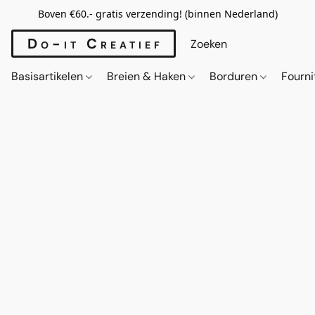
Boven €60.- gratis verzending! (binnen Nederland)
Do-it Creatief
Basisartikelen
Breien & Haken
Borduren
Fourn