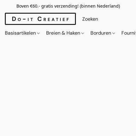
Boven €60.- gratis verzending! (binnen Nederland)
Do-it Creatief
Basisartikelen
Breien & Haken
Borduren
Fourn