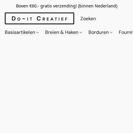
Boven €60.- gratis verzending! (binnen Nederland)
Do-it Creatief
Basisartikelen
Breien & Haken
Borduren
Fourn