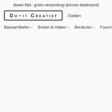
Boven €60.- gratis verzending! (binnen Nederland)
Do-it Creatief
Basisartikelen
Breien & Haken
Borduren
Fourn