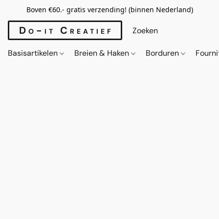
Boven €60.- gratis verzending! (binnen Nederland)
Do-it Creatief
Basisartikelen
Breien & Haken
Borduren
Fourn