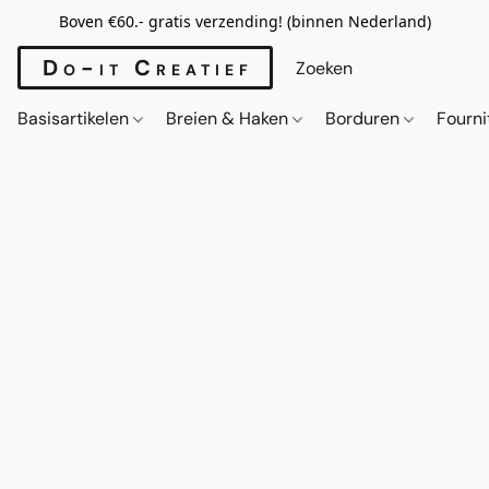
Boven €60.- gratis verzending! (binnen Nederland)
Do-it Creatief
Basisartikelen
Breien & Haken
Borduren
Fourn