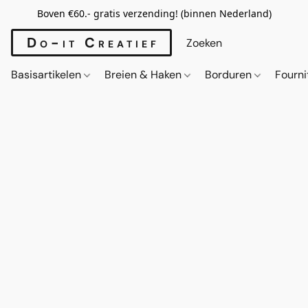
Boven €60.- gratis verzending! (binnen Nederland)
Do-it Creatief
Basisartikelen
Breien & Haken
Borduren
Fourn