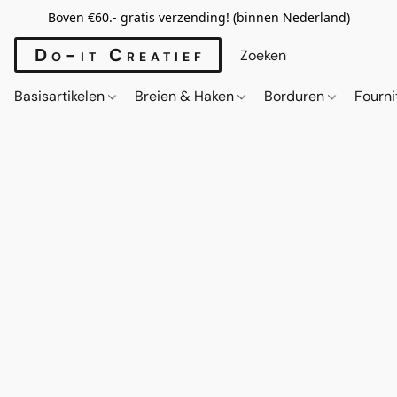
Boven €60.- gratis verzending! (binnen Nederland)
Do-it Creatief
Basisartikelen
Breien & Haken
Borduren
Fourn