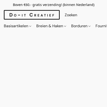
Boven €60.- gratis verzending! (binnen Nederland)
Do-it Creatief
Basisartikelen
Breien & Haken
Borduren
Fourn