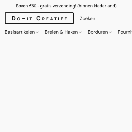
Boven €60.- gratis verzending! (binnen Nederland)
Do-it Creatief
Basisartikelen
Breien & Haken
Borduren
Fourn