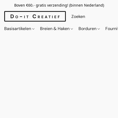
Boven €60.- gratis verzending! (binnen Nederland)
Do-it Creatief
Basisartikelen
Breien & Haken
Borduren
Fourn