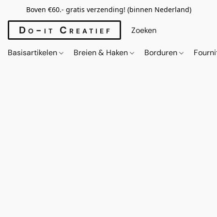
Boven €60.- gratis verzending! (binnen Nederland)
Do-it Creatief
Basisartikelen
Breien & Haken
Borduren
Fourn