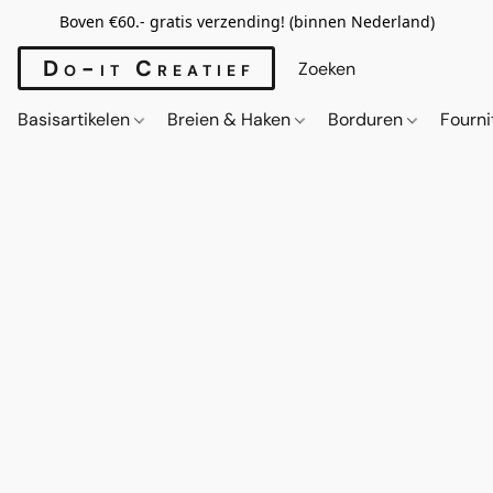
Boven €60.- gratis verzending! (binnen Nederland)
Do-it Creatief
Basisartikelen
Breien & Haken
Borduren
Fourn