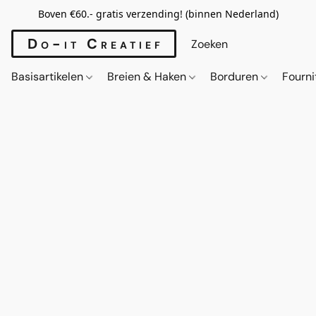
Boven €60.- gratis verzending! (binnen Nederland)
Do-it Creatief
Basisartikelen
Breien & Haken
Borduren
Fourn